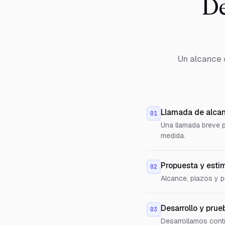
De
Un alcance 
Llamada de alca
01
Una llamada breve p
medida.
Propuesta y esti
02
Alcance, plazos y pr
Desarrollo y prue
03
Desarrollamos contr