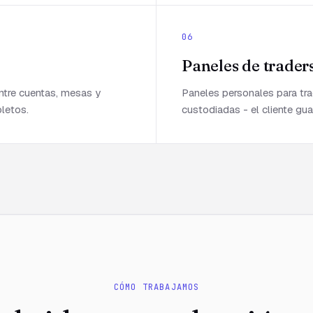
06
s
Paneles de trader
ntre cuentas, mesas y
Paneles personales para tr
pletos.
custodiadas - el cliente gu
CÓMO TRABAJAMOS