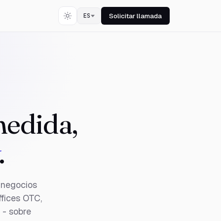
Solicitar llamada
ES
medida,
.
 negocios
ffices OTC,
 - sobre